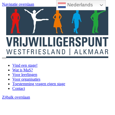
Nederlands
Navigatie overslaan
Vind een stage!
Wat is MaS?
Voor leerlingen
Voor organisaties
Toestemming vragen eigen stage
Contact
Zijbalk overslaan