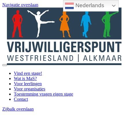
Nederlands
Navigatie overslaan
Vind een stage!
Wat is MaS?
Voor leerlingen
Voor organisaties
Toestemming vragen eigen stage
Contact
Zijbalk overslaan