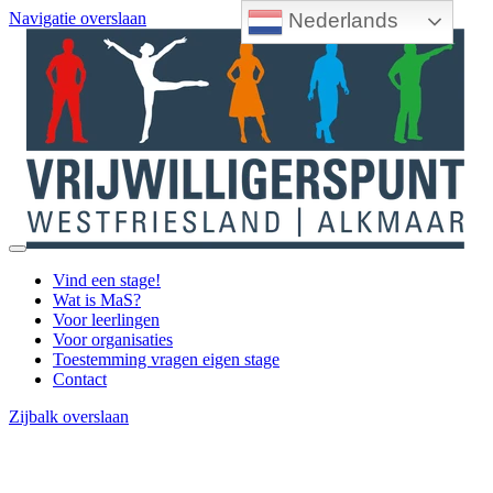
Nederlands
Navigatie overslaan
Vind een stage!
Wat is MaS?
Voor leerlingen
Voor organisaties
Toestemming vragen eigen stage
Contact
Zijbalk overslaan